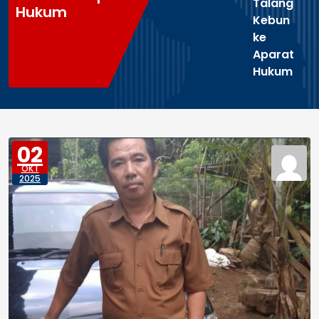
Talang
Hukum
Kebun
ke
Aparat
Hukum
02
OKT
2025