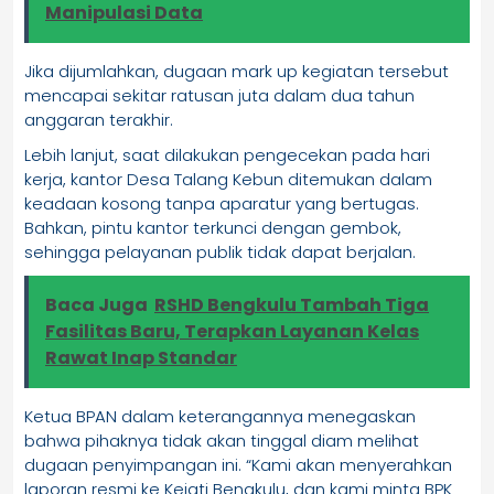
Manipulasi Data
Jika dijumlahkan, dugaan mark up kegiatan tersebut
mencapai sekitar ratusan juta dalam dua tahun
anggaran terakhir.
Lebih lanjut, saat dilakukan pengecekan pada hari
kerja, kantor Desa Talang Kebun ditemukan dalam
keadaan kosong tanpa aparatur yang bertugas.
Bahkan, pintu kantor terkunci dengan gembok,
sehingga pelayanan publik tidak dapat berjalan.
Baca Juga
RSHD Bengkulu Tambah Tiga
Fasilitas Baru, Terapkan Layanan Kelas
Rawat Inap Standar
Ketua BPAN dalam keterangannya menegaskan
bahwa pihaknya tidak akan tinggal diam melihat
dugaan penyimpangan ini. “Kami akan menyerahkan
laporan resmi ke Kejati Bengkulu, dan kami minta BPK