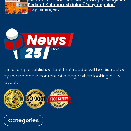
ilaturahmi dengan Kajati Bengkulu,
Pelaksanaan
laborasi dalam Penyampaian
Sorotan, Di
blik
Proses Pe
 2026
Agustus 5,
It is a long established fact that reader will be distracted
by the readable content of a page when looking at its
layout.
Categories