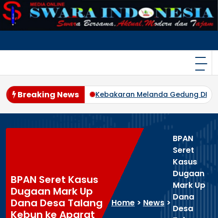
Skip
to
content
Breaking News
yeluruh dan transparan!
Kebakaran Melanda Gedung DISPEN
BPAN
Seret
Kasus
Dugaan
BPAN Seret Kasus
Mark Up
Dugaan Mark Up
Dana
Dana Desa Talang
Home
>
News
>
Desa
Kebun ke Aparat