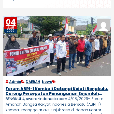
04
AGU
2026
Admin
DAERAH
,
News
Forum ABRI-1 Kembali Datangi Kejati Bengkulu,
Dorong Percepatan Penanganan Sejumlah
Dugaan Perkara
BENGKULU, swara-indonesia.com
4/08/2026– Forum
Amanah Bangsa Rakyat Indonesia Bersatu (ABRI-1)
kembali menggelar aksi unjuk rasa di depan Kantor