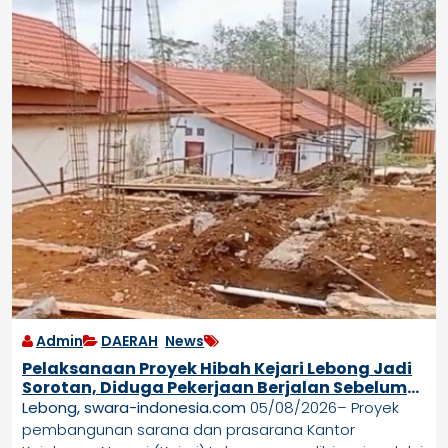
Admin
DAERAH
,
News
Pelaksanaan Proyek Hibah Kejari Lebong Jadi
Sorotan, Diduga Pekerjaan Berjalan Sebelum
Proses Pengadaan Rampung
Lebong, swara-indonesia.com
05/08/2026– Proyek
pembangunan sarana dan prasarana Kantor