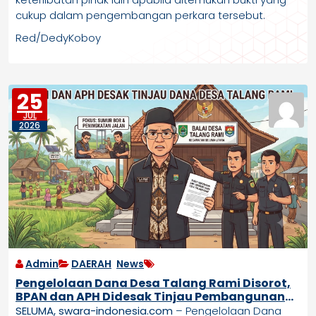
cukup dalam pengembangan perkara tersebut.
Red/DedyKoboy
25
JUL
2026
Admin
DAERAH
,
News
Pengelolaan Dana Desa Talang Rami Disorot,
BPAN dan APH Didesak Tinjau Pembangunan
Sumur Bor serta Jalan
SELUMA, swara-indonesia.com
– Pengelolaan Dana