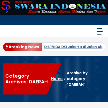
Skip
to
content
Breaking News
 Jalan Abdul Muis, Proses Pemadaman Masih Berlangsung
Archive by
Category
Home
>
category
Archives: DAERAH
"DAERAH"