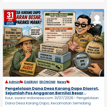
31
JUL
2026
Admin
DAERAH
,
EKONOMI
,
News
Pengelolaan Dana Desa Karang Dapo Disorot,
Sejumlah Pos Anggaran Bernilai Besar
Didorong Diaudit
Kaur, swara-indonesia.com 31/07/2026– Pengelolaan
Dana Desa Karang Dapo, Kecamatan Semidang