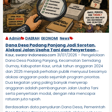
Admin
DAERAH
,
EKONOMI
,
News
Dana Desa Padang Panjang Jadi Sorotan,
Alokasi Jalan Usaha Tani dan Penyertaan
Modal Bernilai Ratusan Juta Diminta Diawasi
Kaur, swara-indonesia.com
31/07/2026 – Pengelolaan
Dana Desa Padang Panjang, Kecamatan Semidang
Gumay, Kabupaten Kaur, untuk tahun anggaran 2024
dan 2025 menjadi perhatian publik menyusul besarnya
alokasi anggaran pada sejumlah program prioritas.
Dua kegiatan yang paling banyak menyerap
anggaran adalah pembangunan Jalan Usaha Tani
serta penyertaan modal, dengan nilai mencapai
ratusan juta rupiah.
Berdasarkan data penyaluran Dana Desa, Pemerintah