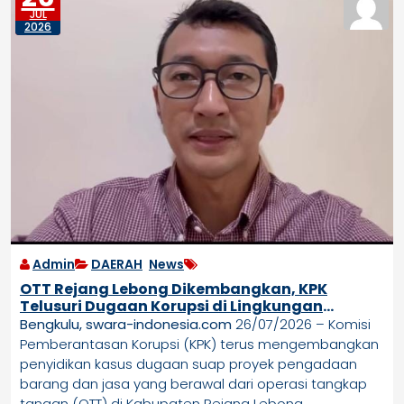
JUL
2026
Admin
DAERAH
,
News
OTT Rejang Lebong Dikembangkan, KPK
Telusuri Dugaan Korupsi di Lingkungan
Pemkot Bengkulu
Bengkulu, swara-indonesia.com
26/07/2026 – Komisi
Pemberantasan Korupsi (KPK) terus mengembangkan
penyidikan kasus dugaan suap proyek pengadaan
barang dan jasa yang berawal dari operasi tangkap
tangan (OTT) di Kabupaten Rejang Lebong.