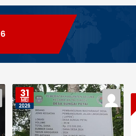
26
31
MEI
2026