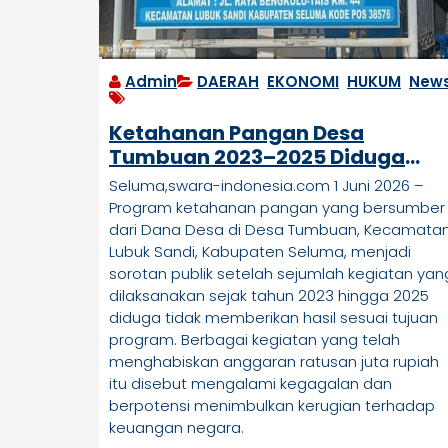
Admin
DAERAH
,
EKONOMI
,
HUKUM
,
New
Ketahanan Pangan Desa
Tumbuan 2023–2025 Diduga
Gagal Total, Masyarakat Minta
Seluma,swara-indonesia.com 1 Juni 2026 –
Audit Menyeluruh
Program ketahanan pangan yang bersumber
dari Dana Desa di Desa Tumbuan, Kecamata
Lubuk Sandi, Kabupaten Seluma, menjadi
sorotan publik setelah sejumlah kegiatan yan
dilaksanakan sejak tahun 2023 hingga 2025
diduga tidak memberikan hasil sesuai tujuan
program. Berbagai kegiatan yang telah
menghabiskan anggaran ratusan juta rupiah
itu disebut mengalami kegagalan dan
berpotensi menimbulkan kerugian terhadap
keuangan negara.