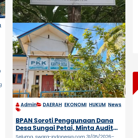
s
n
g
Admin
DAERAH
,
EKONOMI
,
HUKUM
,
News
BPAN Soroti Penggunaan Dana
Desa Sungai Petai, Minta Audit
Sejumlah Kegiatan Tahun
Seluma, swara-indonesia.com 31/05/2026–