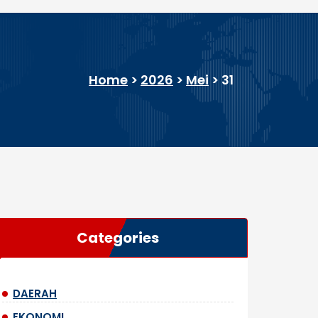
Home
>
2026
>
Mei
>
31
Categories
DAERAH
EKONOMI