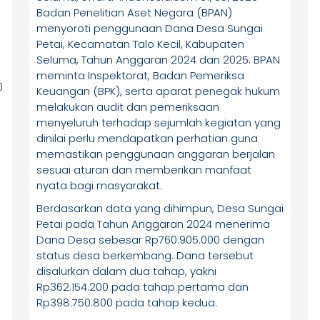
Anggaran 2024–2025
Badan Penelitian Aset Negara (BPAN)
menyoroti penggunaan Dana Desa Sungai
Petai, Kecamatan Talo Kecil, Kabupaten
Seluma, Tahun Anggaran 2024 dan 2025. BPAN
meminta Inspektorat, Badan Pemeriksa
0
Keuangan (BPK), serta aparat penegak hukum
melakukan audit dan pemeriksaan
menyeluruh terhadap sejumlah kegiatan yang
dinilai perlu mendapatkan perhatian guna
memastikan penggunaan anggaran berjalan
sesuai aturan dan memberikan manfaat
nyata bagi masyarakat.
Berdasarkan data yang dihimpun, Desa Sungai
Petai pada Tahun Anggaran 2024 menerima
Dana Desa sebesar Rp760.905.000 dengan
status desa berkembang. Dana tersebut
disalurkan dalam dua tahap, yakni
Rp362.154.200 pada tahap pertama dan
Rp398.750.800 pada tahap kedua.