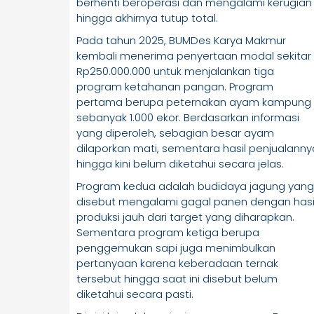
berhenti beroperasi dan mengalami kerugian
hingga akhirnya tutup total.
Pada tahun 2025, BUMDes Karya Makmur
kembali menerima penyertaan modal sekitar
Rp250.000.000 untuk menjalankan tiga
program ketahanan pangan. Program
pertama berupa peternakan ayam kampung
sebanyak 1.000 ekor. Berdasarkan informasi
yang diperoleh, sebagian besar ayam
dilaporkan mati, sementara hasil penjualanny
hingga kini belum diketahui secara jelas.
Program kedua adalah budidaya jagung yang
disebut mengalami gagal panen dengan hasi
produksi jauh dari target yang diharapkan.
Sementara program ketiga berupa
penggemukan sapi juga menimbulkan
pertanyaan karena keberadaan ternak
tersebut hingga saat ini disebut belum
diketahui secara pasti.