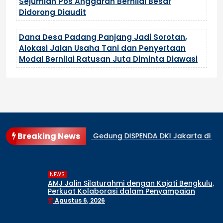
Sejumlah Pos Anggaran Bernilai Besar
Didorong Diaudit
Dana Desa Padang Panjang Jadi Sorotan,
Alokasi Jalan Usaha Tani dan Penyertaan
Modal Bernilai Ratusan Juta Diminta Diawasi
Breaking News
n Melanda Gedung DISPENDA DKI Jakarta di Jalan Abdul Mui
NEWS
AMJ Jalin Silaturahmi dengan Kajati Bengkulu,
Perkuat Kolaborasi dalam Penyampaian
Informasi Publik
Agustus 6, 2026