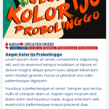
Admin
UNCATEGORIZED
CRIME STORY
KOLOR IJO
KRIMINAL
PEMERKOSAAN
PROBOLINGGO
Geger Kolor Ijo Probolinggo
Lorem ipsum dolor sit amet, consectetur adipiscing
elit, sed do eiusmod tempor incididunt ut labore et
dolore magna aliqua. Ipsum nunc aliquet bibendum
enim facilisis gravida. Fusce ut placerat orci nulla
pellentesque dignissim.
Faucibus a pellentesque sit amet. Semper quis lectus
nulla at volutpat diam ut. Sapien eget mi proin sed
libero enim sed faucibus turpis. Augue interdum velit
euismod in pellentesque massa placerat duis.