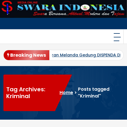
Skip
to
content
Breaking News
!
Kebakaran Melanda Gedung DISPENDA DKI Jakarta di Jal
Tag Archives:
Posts tagged
Home
>
Kriminal
"Kriminal"