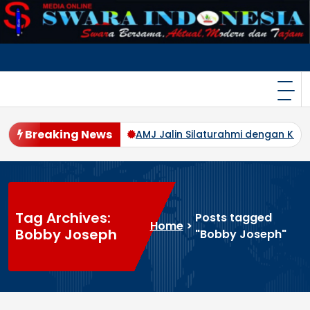
Skip
to
content
Breaking News
tindak Tegas
AMJ Jalin Silaturahmi dengan Kajati Bengkulu
Tag Archives:
Posts tagged
Home
>
Bobby Joseph
"Bobby Joseph"