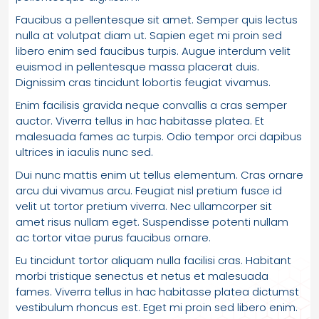
Faucibus a pellentesque sit amet. Semper quis lectus
nulla at volutpat diam ut. Sapien eget mi proin sed
libero enim sed faucibus turpis. Augue interdum velit
euismod in pellentesque massa placerat duis.
Dignissim cras tincidunt lobortis feugiat vivamus.
Enim facilisis gravida neque convallis a cras semper
auctor. Viverra tellus in hac habitasse platea. Et
malesuada fames ac turpis. Odio tempor orci dapibus
ultrices in iaculis nunc sed.
Dui nunc mattis enim ut tellus elementum. Cras ornare
arcu dui vivamus arcu. Feugiat nisl pretium fusce id
velit ut tortor pretium viverra. Nec ullamcorper sit
amet risus nullam eget. Suspendisse potenti nullam
ac tortor vitae purus faucibus ornare.
Eu tincidunt tortor aliquam nulla facilisi cras. Habitant
morbi tristique senectus et netus et malesuada
fames. Viverra tellus in hac habitasse platea dictumst
vestibulum rhoncus est. Eget mi proin sed libero enim.