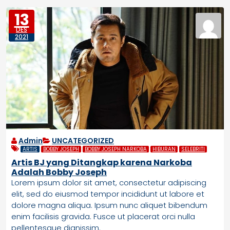
13
DES
2021
Admin
UNCATEGORIZED
ARTIS
BOBBY JOSEPH
BOBBY JOSEPH NARKOBA
HIBURAN
SELEBRITI
Artis BJ yang Ditangkap karena Narkoba
Adalah Bobby Joseph
Lorem ipsum dolor sit amet, consectetur adipiscing
elit, sed do eiusmod tempor incididunt ut labore et
dolore magna aliqua. Ipsum nunc aliquet bibendum
enim facilisis gravida. Fusce ut placerat orci nulla
pellentesque dignissim.