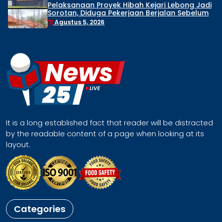
Pelaksanaan Proyek Hibah Kejari Lebong Jadi
Sorotan, Diduga Pekerjaan Berjalan Sebelum
Proses Pengadaan Rampung
Agustus 5, 2026
It is a long established fact that reader will be distracted
by the readable content of a page when looking at its
layout.
Categories