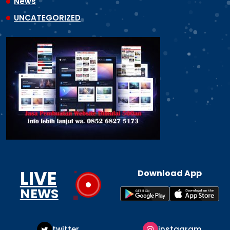
News
UNCATEGORIZED
LIVE
Download App
NEWS
r
instagram
pintere