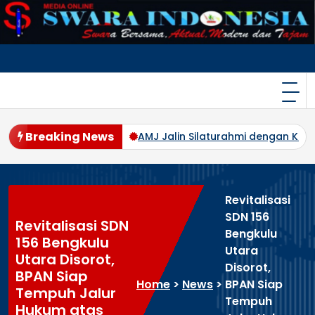
Skip
to
content
Breaking News
ertindak Tegas
AMJ Jalin Silaturahmi dengan Kajati Bengku
Revitalisasi
SDN 156
Revitalisasi SDN
Bengkulu
156 Bengkulu
Utara
Utara Disorot,
Disorot,
BPAN Siap
Home
>
News
>
BPAN Siap
Tempuh Jalur
Tempuh
Hukum atas