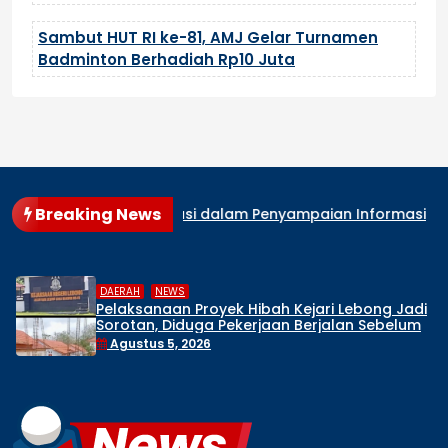
Sambut HUT RI ke-81, AMJ Gelar Turnamen
Badminton Berhadiah Rp10 Juta
Breaking News
laborasi dalam Penyampaian Informasi Publik
Pelaksanaa
,
DAERAH
NEWS
ari Lebong Jadi
Forum ABRI-1 Kembali Datangi 
rjalan Sebelum
Bengkulu, Dorong Percepata
Sejumlah Dugaan Perkara
Agustus 4, 2026