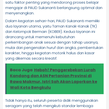
satu faktor penting yang mendorong proses belajar
mengajar di PAUD Sukananti berlangsung optimal dan
menyenangkan.
Dalam kegiatan sehari-hari, PAUD Sukananti memiliki
dua layanan utama, yaitu Taman Kanak-Kanak (TK)
dan Kelompok Bermain (KOBER). Kedua layanan ini
dirancang untuk memenuhi kebutuhan
perkembangan anak sesuai dengan tahap usianya,
mulai dari pengenalan huruf dan angka, pembentukan
karakter, hingga kegiatan motorik halus dan kasar
yang dikemas secara kreatif.
Baca Juga
Heboh! Penggerebekan Lurah
Kandang dan ASN Pertanian Provinsi di
Rawa Makmur, Istri Sah Akan Laporkan ke
Wali Kota Bengkulu
Tidak hanya itu, seluruh peserta didik menggunakan
seragam yang telah mengikuti standar lembaga