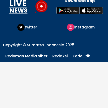
LIVE
Download App
NEWS
ter
instagram
pinte
Copyright © Sumatra, Indonesia 2025
Pedoman Media siber
Redaksi
Kode Etik