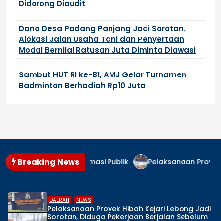
Didorong Diaudit
Dana Desa Padang Panjang Jadi Sorotan,
Alokasi Jalan Usaha Tani dan Penyertaan
Modal Bernilai Ratusan Juta Diminta Diawasi
Sambut HUT RI ke-81, AMJ Gelar Turnamen
Badminton Berhadiah Rp10 Juta
Breaking News
ormasi Publik
Pelaksanaan Proyek Hibah Kejari Lebong 
,
DAERAH
NEWS
ari Lebong Jadi
Forum ABRI-1 Kembali Datangi 
rjalan Sebelum
Bengkulu, Dorong Percepata