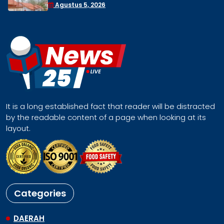
Sejumlah Dugaan Perkara
Agustus 4, 2026
It is a long established fact that reader will be distracted
by the readable content of a page when looking at its
layout.
Categories
DAERAH