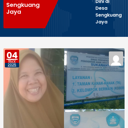
Dini di
Sengkuang
Desa
Jaya
Sengkuang
Jaya
04
NOV
2025