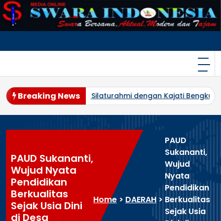
Skip
to
content
Breaking News
lin Silaturahmi dengan Kajati Bengkulu, Perkuat Kolaborasi 
PAUD
Sukananti,
PAUD Sukananti,
Wujud
Wujud Nyata
Nyata
Pendidikan
Pendidikan
Berkualitas
Home
>
DAERAH
>
Berkualitas
Sejak Usia Dini
Sejak Usia
di Desa