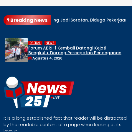
Breaking News
ari Lebong Jadi Sorotan, Diduga Pekerjaan Berjalan Sebelu
,
DAERAH
NEWS
Forum ABRI-1 Kembali Datangi Kejati
Bengkulu, Dorong Percepatan Penanganan
Sejumlah Dugaan Perkara
Agustus 4, 2026
It is a long established fact that reader will be distracted
by the readable content of a page when looking at its
layout.