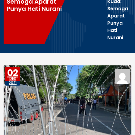
Semoga Aparat
Kuda:
Punya Hati Nurani
Semoga
Aparat
Punya
Hati
Nurani
02
DES
2021