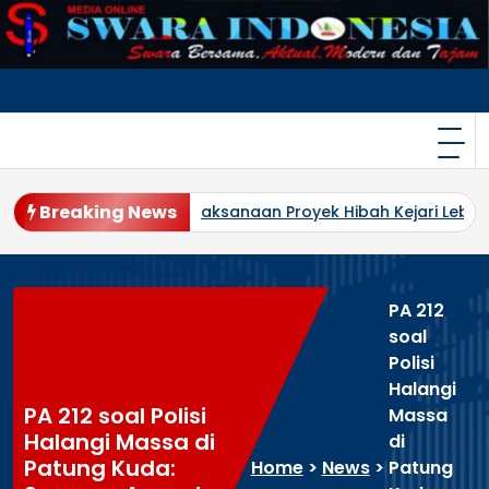
Skip
to
content
Breaking News
zi
Pelaksanaan Proyek Hibah Kejari Lebong Jadi Sorotan
PA 212
soal
Polisi
Halangi
PA 212 soal Polisi
Massa
Halangi Massa di
di
Patung Kuda:
Home
>
News
>
Patung