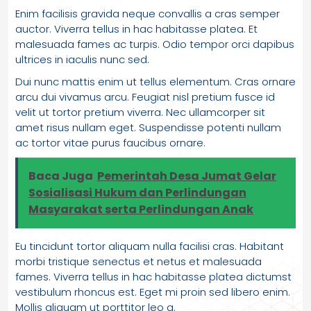
Enim facilisis gravida neque convallis a cras semper
auctor. Viverra tellus in hac habitasse platea. Et
malesuada fames ac turpis. Odio tempor orci dapibus
ultrices in iaculis nunc sed.
Dui nunc mattis enim ut tellus elementum. Cras ornare
arcu dui vivamus arcu. Feugiat nisl pretium fusce id
velit ut tortor pretium viverra. Nec ullamcorper sit
amet risus nullam eget. Suspendisse potenti nullam
ac tortor vitae purus faucibus ornare.
Baca Juga
Pemerintah Desa Jumat Gelar
Sosialisasi Hukum dan Perlindungan
Masyarakat serta Perlindungan Anak
Eu tincidunt tortor aliquam nulla facilisi cras. Habitant
morbi tristique senectus et netus et malesuada
fames. Viverra tellus in hac habitasse platea dictumst
vestibulum rhoncus est. Eget mi proin sed libero enim.
Mollis aliquam ut porttitor leo a.