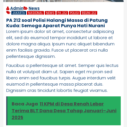
Admin
News
JAKARTA
NASIONAL
NEWS
PA 212
POLISI
REUNI 212
PA 212 soal Polisi Halangi Massa di Patung
Kuda: Semoga Aparat Punya Hati Nurani
Lorem ipsum dolor sit amet, consectetur adipiscing
elit, sed do eiusmod tempor incididunt ut labore et
dolore magna aliqua. Ipsum nunc aliquet bibendum
enim facilisis gravida. Fusce ut placerat orci nulla
pellentesque dignissim.
Faucibus a pellentesque sit amet. Semper quis lectus
nulla at volutpat diam ut. Sapien eget mi proin sed
libero enim sed faucibus turpis. Augue interdum velit
euismod in pellentesque massa placerat duis.
Dignissim cras tincidunt lobortis feugiat vivamus.
Baca Juga
11 KPM di Desa Renah Lebar
Terima BLT Dana Desa Tahap Januari–Juni
2025