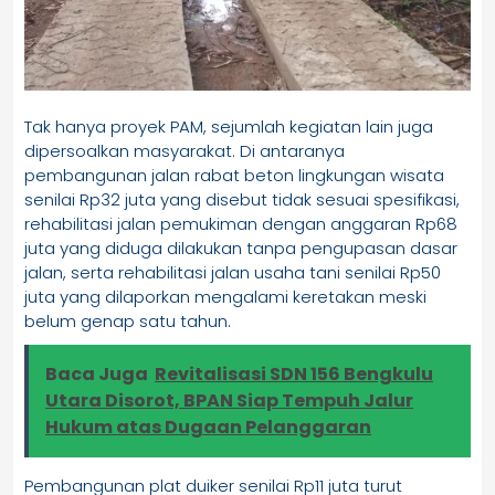
Tak hanya proyek PAM, sejumlah kegiatan lain juga
dipersoalkan masyarakat. Di antaranya
pembangunan jalan rabat beton lingkungan wisata
senilai Rp32 juta yang disebut tidak sesuai spesifikasi,
rehabilitasi jalan pemukiman dengan anggaran Rp68
juta yang diduga dilakukan tanpa pengupasan dasar
jalan, serta rehabilitasi jalan usaha tani senilai Rp50
juta yang dilaporkan mengalami keretakan meski
belum genap satu tahun.
Baca Juga
Revitalisasi SDN 156 Bengkulu
Utara Disorot, BPAN Siap Tempuh Jalur
Hukum atas Dugaan Pelanggaran
Pembangunan plat duiker senilai Rp11 juta turut