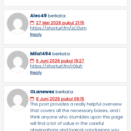
Alec49
berkata:
27 Mei 2026 pukul 21:15
https://shorturl.fm/sC0vm
Reply
Mila1494
berkata:
6 Juni 2026 pukul 19:27
https://shorturl.fm/rGluh
Reply
OLanewex
berkata:
9 Juni 2026 pukul 06:15
This post provides a really helpful overview
that covers all the necessary bases, and I
think anyone who stumbles upon this page
will find a lot of value in the careful
observations and logical conclusions you