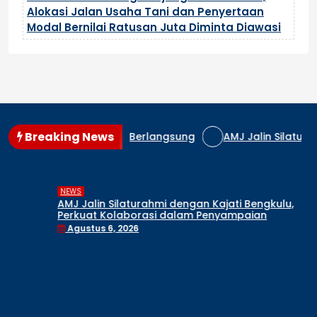
Alokasi Jalan Usaha Tani dan Penyertaan
Modal Bernilai Ratusan Juta Diminta Diawasi
Breaking News
aman Masih Berlangsung
AMJ Jalin Silaturahmi dengan K
,
DAERAH
NEWS
Pelaksanaan Proyek Hibah Kejari Lebong Jadi
Sorotan, Diduga Pekerjaan Berjalan Sebelum
Proses Pengadaan Rampung
Agustus 5, 2026