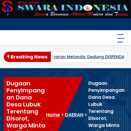
Skip
to
content
Breaking News
bakaran Melanda Gedung DISPENDA DKI Jakarta di Jalan Abd
Dugaan
Dugaan
Penyimpang
Penyimpangan
an Dana
Dana Desa
Desa Lubuk
Lubuk
Terentang
Terentang
Home
>
DAERAH
>
Disorot,
Disorot,
Warga Minta
Warga Minta