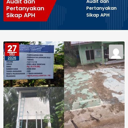
Audit dan
Audit dan
Pertanyakan
Pertanyakan
Sikap APH
Sikap APH
27
MEI
2026