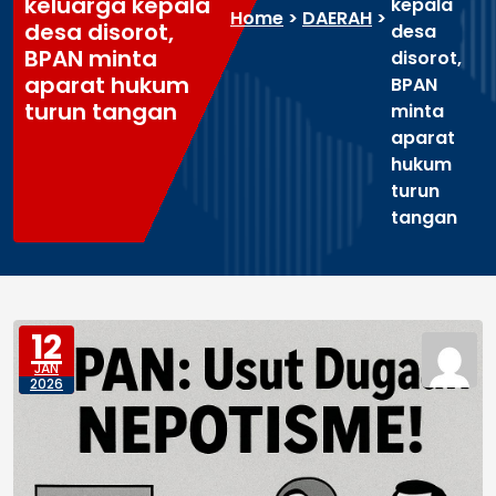
keluarga kepala
kepala
Home
>
DAERAH
>
desa disorot,
desa
BPAN minta
disorot,
aparat hukum
BPAN
turun tangan
minta
aparat
hukum
turun
tangan
12
JAN
2026