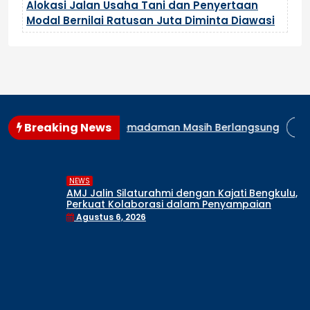
Alokasi Jalan Usaha Tani dan Penyertaan
Modal Bernilai Ratusan Juta Diminta Diawasi
Breaking News
, Proses Pemadaman Masih Berlangsung
AMJ Jalin Silat
NEWS
AMJ Jalin Silaturahmi dengan Kajati Bengkulu,
Perkuat Kolaborasi dalam Penyampaian
Informasi Publik
Agustus 6, 2026