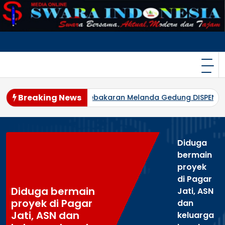
Skip
to
content
Breaking News
aran!
Kebakaran Melanda Gedung DISPENDA DKI Jakarta di
Diduga
bermain
proyek
di Pagar
Diduga bermain
Jati, ASN
proyek di Pagar
dan
Jati, ASN dan
keluarga