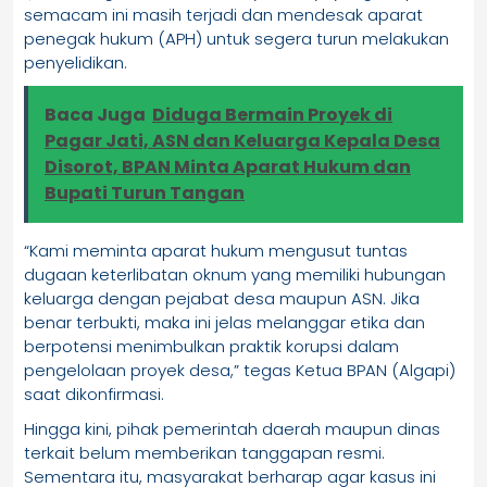
semacam ini masih terjadi dan mendesak aparat
penegak hukum (APH) untuk segera turun melakukan
penyelidikan.
Baca Juga
Diduga Bermain Proyek di
Pagar Jati, ASN dan Keluarga Kepala Desa
Disorot, BPAN Minta Aparat Hukum dan
Bupati Turun Tangan
“Kami meminta aparat hukum mengusut tuntas
dugaan keterlibatan oknum yang memiliki hubungan
keluarga dengan pejabat desa maupun ASN. Jika
benar terbukti, maka ini jelas melanggar etika dan
berpotensi menimbulkan praktik korupsi dalam
pengelolaan proyek desa,” tegas Ketua BPAN (Algapi)
saat dikonfirmasi.
Hingga kini, pihak pemerintah daerah maupun dinas
terkait belum memberikan tanggapan resmi.
Sementara itu, masyarakat berharap agar kasus ini