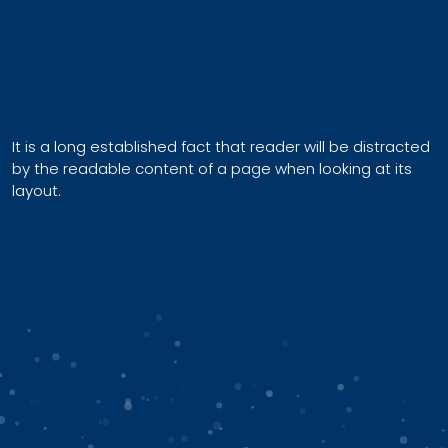
It is a long established fact that reader will be distracted
by the readable content of a page when looking at its
layout.
Categories
DAERAH
EKONOMI
HUKUM
NASIONAL
News