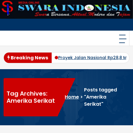
Skip
to
content
Breaking News
ak pemeriksaan
Proyek Jalan Nasional Rp28,8 Miliar Disoro
Posts tagged
Tag Archives:
Home
>
"Amerika
Amerika Serikat
Serikat"