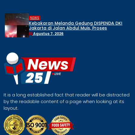
NEWS
Kebakaran Melanda Gedung DISPENDA DKI
Jakarta di Jalan Abdul Muis, Proses
Pemadaman Masih Berlangsung
Agustus 7, 2026
It is a long established fact that reader will be distracted
by the readable content of a page when looking at its
layout.