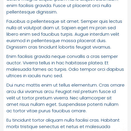
enim facilisis gravida. Fusce ut placerat orci nulla
pellentesque dignissim.
Faucibus a pellentesque sit amet. Semper quis lectus
nulla at volutpat diam ut. Sapien eget mi proin sed
libero enim sed faucibus turpis. Augue interdum velit
euismod in pellentesque massa placerat duis.
Dignissim cras tincidunt lobortis feugiat vivamus.
Enim facilisis gravida neque convallis a cras semper
auctor. Viverra tellus in hac habitasse platea. Et
malesuada fames ac turpis. Odio tempor orci dapibus
ultrices in iaculis nunc sed.
Dui nunc mattis enim ut tellus elementum. Cras ornare
arcu dui vivamus arcu. Feugiat nisl pretium fusce id
velit ut tortor pretium viverra. Nec ullamcorper sit
amet risus nullam eget. Suspendisse potenti nullam
ac tortor vitae purus faucibus ornare.
Eu tincidunt tortor aliquam nulla facilisi cras. Habitant
morbi tristique senectus et netus et malesuada