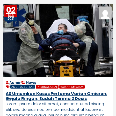
02
DES
2021
Admin
News
AMERIKA SERIKAT
INTERNASIONAL
VARIAN OMICRON
AS Umumkan Kasus Pertama Varian Omicron:
Gejala Ringan, Sudah Terima 2 Dosis
Lorem ipsum dolor sit amet, consectetur adipiscing
elit, sed do eiusmod tempor incididunt ut labore et
dolore magna aliqua. Ipsum nunc aliquet bibendum