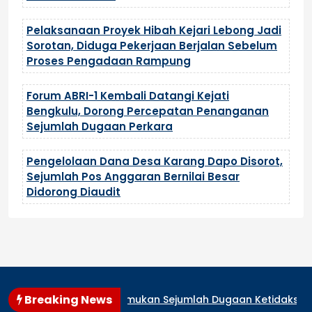
Pelaksanaan Proyek Hibah Kejari Lebong Jadi
Sorotan, Diduga Pekerjaan Berjalan Sebelum
Proses Pengadaan Rampung
Forum ABRI-1 Kembali Datangi Kejati
Bengkulu, Dorong Percepatan Penanganan
Sejumlah Dugaan Perkara
Pengelolaan Dana Desa Karang Dapo Disorot,
Sejumlah Pos Anggaran Bernilai Besar
Didorong Diaudit
Breaking News
asan Lestari Temukan Sejumlah Dugaan Ketidaksesuaian
K