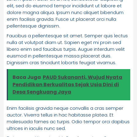
elit, sed do eiusmod tempor incididunt ut labore et
dolore magna aliqua. Ipsum nunc aliquet bibendum
enim facilisis gravida. Fusce ut placerat orci nulla
pellentesque dignissim.
Faucibus a pellentesque sit amet. Semper quis lectus
nulla at volutpat diam ut. Sapien eget mi proin sed
libero enim sed faucibus turpis. Augue interdum velit
euismod in pellentesque massa placerat duis.
Dignissim cras tincidunt lobortis feugiat vivamus.
Baca Juga
PAUD Sukananti, Wujud Nyata
Pendidikan Berkualitas Sejak Usia Dini di
Desa Sengkuang Jaya
Enim facilisis gravida neque convallis a cras semper
auctor. Viverra tellus in hac habitasse platea. Et
malesuada fames ac turpis. Odio tempor orci dapibus
ultrices in iaculis nunc sed.