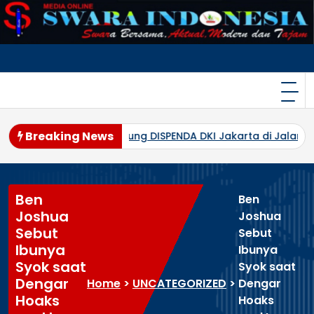
Skip
to
content
Breaking News
a Gedung DISPENDA DKI Jakarta di Jalan Abdul Muis, Prose
Ben
Ben
Joshua
Joshua
Sebut
Sebut
Ibunya
Ibunya
Syok saat
Syok saat
Dengar
Home
>
UNCATEGORIZED
>
Dengar
Hoaks
Hoaks