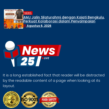
NEWS
AMJ Jalin Silaturahmi dengan Kajati Bengkulu,
Perkuat Kolaborasi dalam Penyampaian
Informasi Publik
Agustus 6, 2026
It is a long established fact that reader will be distracted
by the readable content of a page when looking at its
layout.