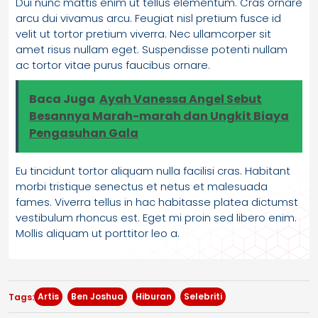
Dui nunc mattis enim ut tellus elementum. Cras ornare
arcu dui vivamus arcu. Feugiat nisl pretium fusce id
velit ut tortor pretium viverra. Nec ullamcorper sit
amet risus nullam eget. Suspendisse potenti nullam
ac tortor vitae purus faucibus ornare.
Baca Juga
Ayah Vanessa Angel Sebut
Besannya Marah-marah dan Ungkit Biaya
Pengasuhan Gala
Eu tincidunt tortor aliquam nulla facilisi cras. Habitant
morbi tristique senectus et netus et malesuada
fames. Viverra tellus in hac habitasse platea dictumst
vestibulum rhoncus est. Eget mi proin sed libero enim.
Mollis aliquam ut porttitor leo a.
Artis
Ben Joshua
Hiburan
Selebriti
Tags: