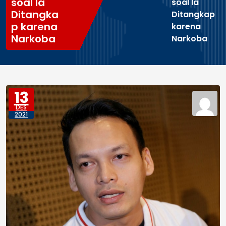
soal Ia
soal Ia
Ditangka
Ditangkap
p karena
karena
Narkoba
Narkoba
13
DES
2021