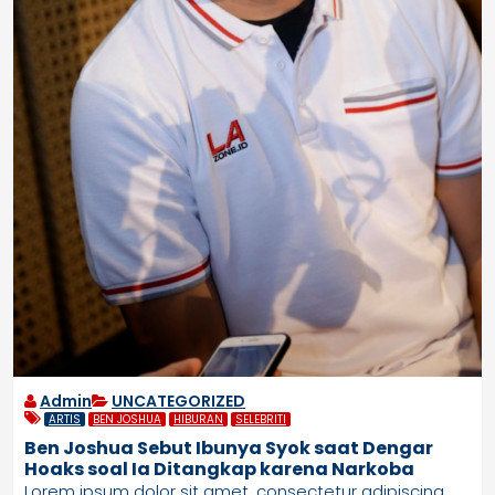
Admin
UNCATEGORIZED
ARTIS
BEN JOSHUA
HIBURAN
SELEBRITI
Ben Joshua Sebut Ibunya Syok saat Dengar
Hoaks soal Ia Ditangkap karena Narkoba
Lorem ipsum dolor sit amet, consectetur adipiscing