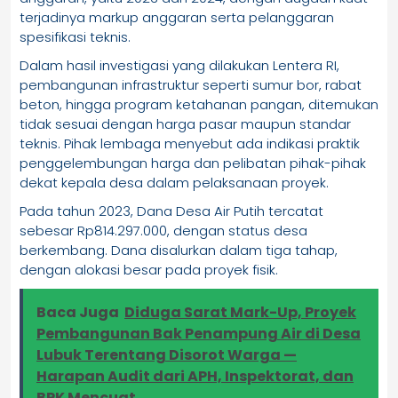
terjadinya markup anggaran serta pelanggaran
spesifikasi teknis.
Dalam hasil investigasi yang dilakukan Lentera RI,
pembangunan infrastruktur seperti sumur bor, rabat
beton, hingga program ketahanan pangan, ditemukan
tidak sesuai dengan harga pasar maupun standar
teknis. Pihak lembaga menyebut ada indikasi praktik
penggelembungan harga dan pelibatan pihak-pihak
dekat kepala desa dalam pelaksanaan proyek.
Pada tahun 2023, Dana Desa Air Putih tercatat
sebesar Rp814.297.000, dengan status desa
berkembang. Dana disalurkan dalam tiga tahap,
dengan alokasi besar pada proyek fisik.
Baca Juga
Diduga Sarat Mark-Up, Proyek
Pembangunan Bak Penampung Air di Desa
Lubuk Terentang Disorot Warga —
Harapan Audit dari APH, Inspektorat, dan
BPK Mencuat