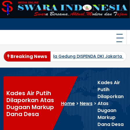
Skip
to
content
Breaking News
Melanda Gedung DISPENDA DKI Jakarta di Jalan Abdul Muis
Kades Air
Putih
Kades Air Putih
Dilaporkan
Dilaporkan Atas
Home
>
News
>
Atas
Dugaan Markup
Dugaan
Dana Desa
Markup
Dana Desa