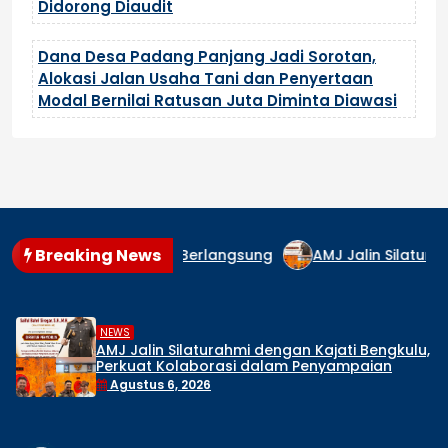
Didorong Diaudit
Dana Desa Padang Panjang Jadi Sorotan,
Alokasi Jalan Usaha Tani dan Penyertaan
Modal Bernilai Ratusan Juta Diminta Diawasi
Breaking News
aman Masih Berlangsung
AMJ Jalin Silaturahmi dengan K
,
DAERAH
NEWS
engan Kajati Bengkulu,
Pelaksanaan Proyek Hib
lam Penyampaian
Sorotan, Diduga Pekerj
Proses Pengadaan Ra
Agustus 5, 2026