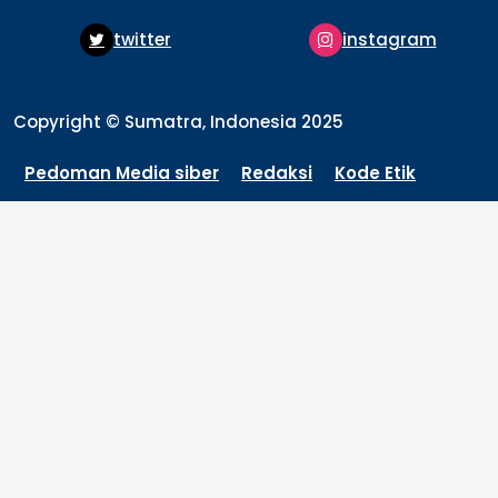
witter
instagram
pin
Copyright © Sumatra, Indonesia 2025
Pedoman Media siber
Redaksi
Kode Etik