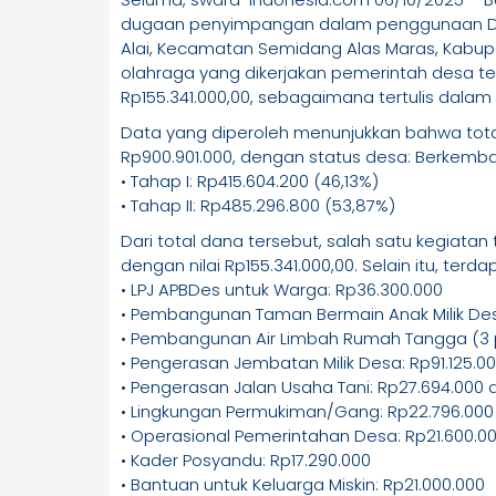
dugaan penyimpangan dalam penggunaan Da
Alai, Kecamatan Semidang Alas Maras, Kabu
olahraga yang dikerjakan pemerintah desa 
Rp155.341.000,00, sebagaimana tertulis dalam 
Data yang diperoleh menunjukkan bahwa tot
Rp900.901.000, dengan status desa: Berkemba
• Tahap I: Rp415.604.200 (46,13%)
• Tahap II: Rp485.296.800 (53,87%)
Dari total dana tersebut, salah satu kegiat
dengan nilai Rp155.341.000,00. Selain itu, terd
• LPJ APBDes untuk Warga: Rp36.300.000
• Pembangunan Taman Bermain Anak Milik Des
• Pembangunan Air Limbah Rumah Tangga (3 pa
• Pengerasan Jembatan Milik Desa: Rp91.125.0
• Pengerasan Jalan Usaha Tani: Rp27.694.000 
• Lingkungan Permukiman/Gang: Rp22.796.000
• Operasional Pemerintahan Desa: Rp21.600.0
• Kader Posyandu: Rp17.290.000
• Bantuan untuk Keluarga Miskin: Rp21.000.000