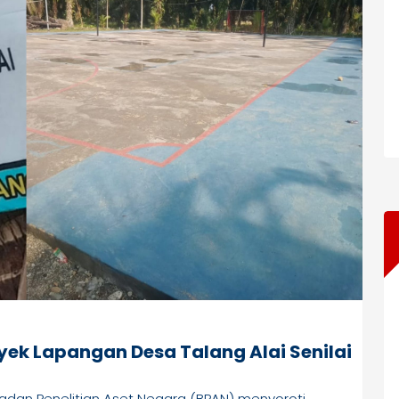
yek Lapangan Desa Talang Alai Senilai
adan Penelitian Aset Negara (BPAN) menyoroti