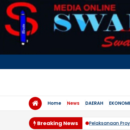
Skip
to
content
Home
News
DAERAH
EKONOMI
Breaking News
Layanan Kesehatan dan Edukasi Gizi
Pelaksanaan Proy