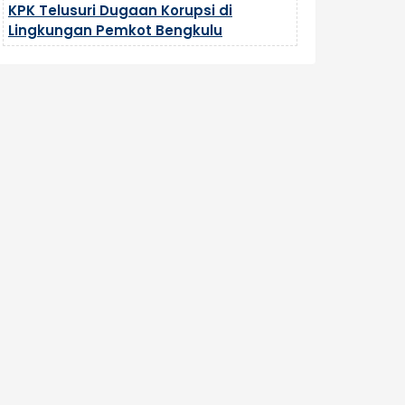
KPK Telusuri Dugaan Korupsi di
Lingkungan Pemkot Bengkulu