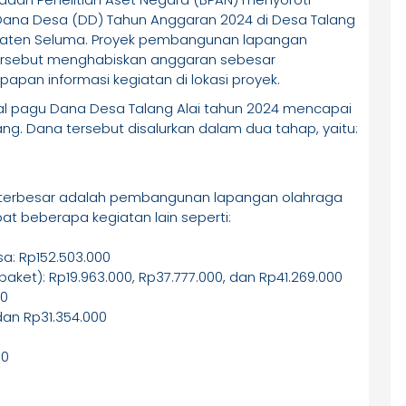
na Desa (DD) Tahun Anggaran 2024 di Desa Talang
paten Seluma. Proyek pembangunan lapangan
tersebut menghabiskan anggaran sebesar
papan informasi kegiatan di lokasi proyek.
al pagu Dana Desa Talang Alai tahun 2024 mencapai
ng. Dana tersebut disalurkan dalam dua tahap, yaitu:
an terbesar adalah pembangunan lapangan olahraga
apat beberapa kegiatan lain seperti:
a: Rp152.503.000
ket): Rp19.963.000, Rp37.777.000, dan Rp41.269.000
00
dan Rp31.354.000
00