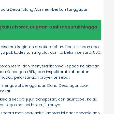
Kepala Desa Talang Alai memberikan tanggapan
kulu Disorot, Dugaan Kualitas Buruk hingga
a bisa cek kegiatan di setiap tahun. Dan ini sudah ada
a pak kades tanjung alai, dan itu belum selsai di 50%
poran resmi dan menyerahkannya kepada Kejaksaan
iksa Keuangan (BPK) dan Inspektorat Kabupaten
rhadap pelaksanaan proyek tersebut.
s mengawal penggunaan Dana Desa agar tidak
rakat.
lola secara jujur, transparan, dan akuntabel. Kalau
an tegas sesuai hukum,” ujarnya.
egera menindaklanjuti laporan ini agar pengelolaan