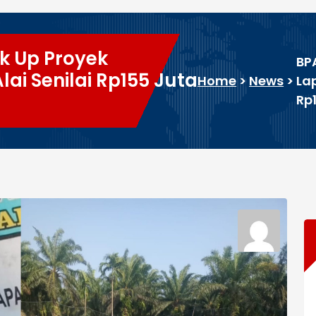
k Up Proyek
BP
ai Senilai Rp155 Juta
Home
>
News
>
La
Rp