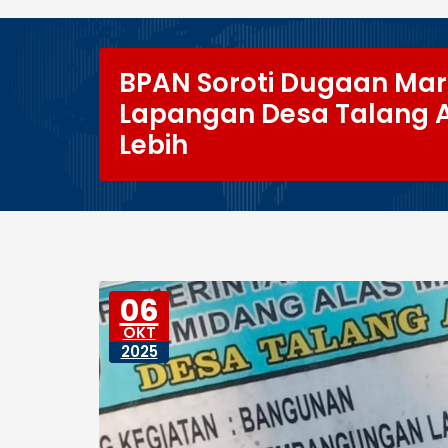
BPAN Soroti Dugaan Mar
Lapangan Desa Talang Al
Lebih
06
OKT
2025