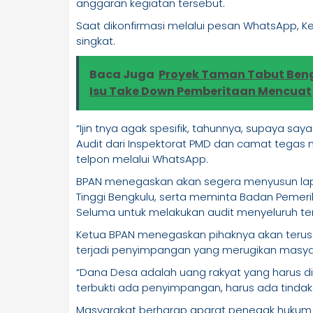
anggaran kegiatan tersebut.
Saat dikonfirmasi melalui pesan WhatsApp, 
singkat.
Baca Juga
Proyek Taman Tabut Beng
Isu Take Down Pemberitaan Mencuat
“Ijin tnya agak spesifik, tahunnya, supaya say
Audit dari Inspektorat PMD dan camat tegas ny
telpon melalui WhatsApp.
BPAN menegaskan akan segera menyusun la
Tinggi Bengkulu, serta meminta Badan Pemer
Seluma untuk melakukan audit menyeluruh te
Ketua BPAN menegaskan pihaknya akan teru
terjadi penyimpangan yang merugikan masya
“Dana Desa adalah uang rakyat yang harus dike
terbukti ada penyimpangan, harus ada tindak
Masyarakat berharap aparat penegak hukum s