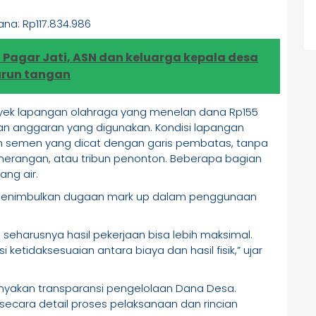
ana: Rp117.834.986
 Pagar Jati, ASN dan keluarga kepala desa
urun tangan
yek lapangan olahraga yang menelan dana Rp155
ngan anggaran yang digunakan. Kondisi lapangan
 semen yang dicat dengan garis pembatas, tanpa
enerangan, atau tribun penonton. Beberapa bagian
ang air.
t menimbulkan dugaan mark up dalam penggunaan
seharusnya hasil pekerjaan bisa lebih maksimal.
ketidaksesuaian antara biaya dan hasil fisik,” ujar
anyakan transparansi pengelolaan Dana Desa.
cara detail proses pelaksanaan dan rincian