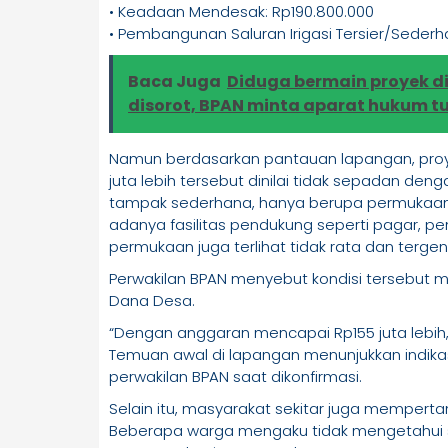
• Keadaan Mendesak: Rp190.800.000
• Pembangunan Saluran Irigasi Tersier/Sederh
Baca Juga
Diduga bermain proyek di
disorot, BPAN minta aparat hukum t
Namun berdasarkan pantauan lapangan, pro
juta lebih tersebut dinilai tidak sepadan de
tampak sederhana, hanya berupa permukaan
adanya fasilitas pendukung seperti pagar, p
permukaan juga terlihat tidak rata dan tergen
Perwakilan BPAN menyebut kondisi tersebu
Dana Desa.
“Dengan anggaran mencapai Rp155 juta lebih, 
Temuan awal di lapangan menunjukkan indikasi 
perwakilan BPAN saat dikonfirmasi.
Selain itu, masyarakat sekitar juga mempert
Beberapa warga mengaku tidak mengetahui se